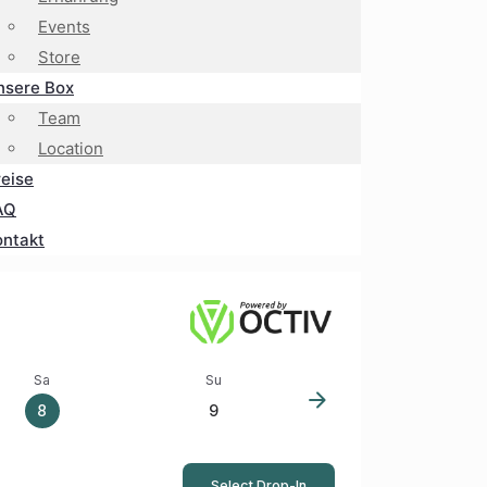
Events
Store
nsere Box
Team
Location
reise
AQ
ontakt